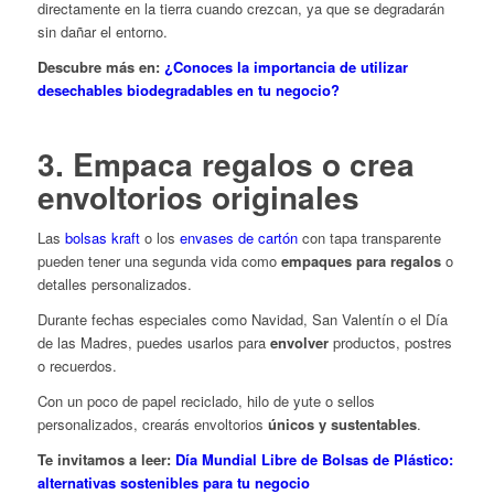
directamente en la tierra cuando crezcan, ya que se degradarán
sin dañar el entorno.
Descubre más en:
¿Conoces la importancia de utilizar
desechables biodegradables en tu negocio?
3. Empaca regalos o crea
envoltorios originales
Las
bolsas kraft
o los
envases de cartón
con tapa transparente
pueden tener una segunda vida como
empaques para regalos
o
detalles personalizados.
Durante fechas especiales como Navidad, San Valentín o el Día
de las Madres, puedes usarlos para
envolver
productos, postres
o recuerdos.
Con un poco de papel reciclado, hilo de yute o sellos
personalizados, crearás envoltorios
únicos y sustentables
.
Te invitamos a leer:
Día Mundial Libre de Bolsas de Plástico:
alternativas sostenibles para tu negocio