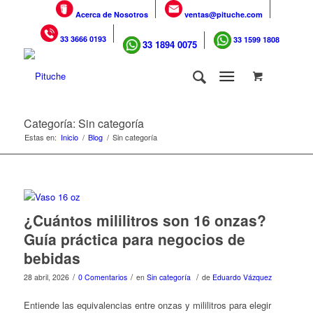
Acerca de Nosotros
ventas@pituche.com
33 3666 0193
33 1599 1808
33 1894 0075
Categoría: Sin categoría
Estas en:
Inicio
/
Blog
/
Sin categoría
¿Cuántos mililitros son 16 onzas?
Guía práctica para negocios de
bebidas
/
/
/
28 abril, 2026
0 Comentarios
en
Sin categoría
de
Eduardo Vázquez
Entiende las equivalencias entre onzas y mililitros para elegir