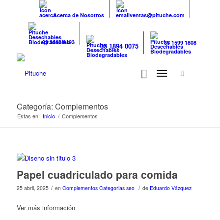
Acerca de Nosotros
ventas@pituche.com
33 3666 0193
33 1599 1808
33 1894 0075
Categoría: Complementos
Estas en:
Inicio
/
Complementos
Papel cuadriculado para comida
/
/
25 abril, 2025
en
Complementos
Categorias seo
de
Eduardo Vázquez
Ver más información