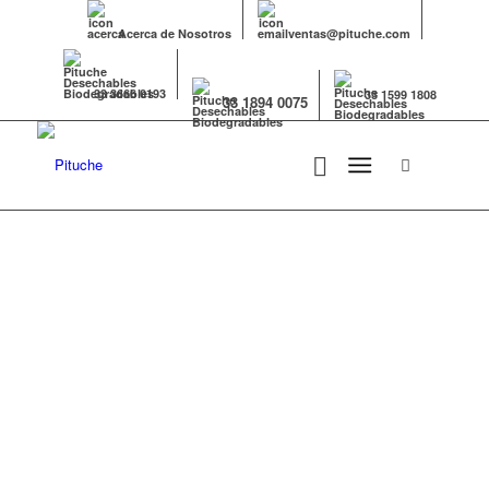
Acerca de Nosotros
ventas@pituche.com
33 3666 0193
33 1599 1808
33 1894 0075
TENEDORES
DESECHABLES