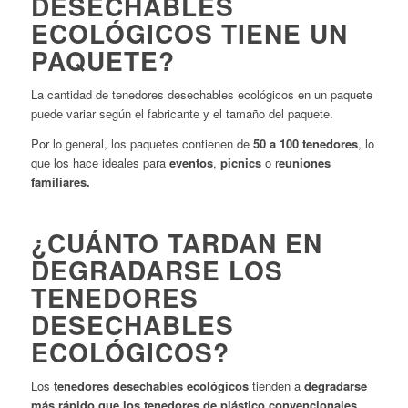
DESECHABLES
ECOLÓGICOS TIENE UN
PAQUETE?
La cantidad de tenedores desechables ecológicos en un paquete
puede variar según el fabricante y el tamaño del paquete.
Por lo general, los paquetes contienen de
50 a 100 tenedores
, lo
que los hace ideales para
eventos
,
picnics
o r
euniones
familiares.
¿CUÁNTO TARDAN EN
DEGRADARSE LOS
TENEDORES
DESECHABLES
ECOLÓGICOS?
Los
tenedores desechables ecológicos
tienden a
degradarse
más rápido que los tenedores de plástico convencionales
.