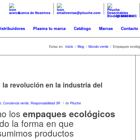
Acerca de Nosotros
ventas@pituche.com
33 3666 0193
istribuidores
Plasma tu marca
Catálogo
Marcas
Contacto
Estas en:
Inicio
/
Blog
/
Mundo verde
/
Empaques ecológic
a revolución en la industria del
/
e
,
Conciencia verde
,
Responsabilidad 3R
de
Pituche
mo los
empaques ecológicos
do la forma en que
sumimos productos