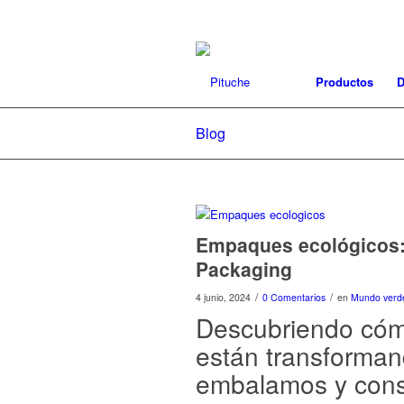
Productos
D
Blog
Empaques ecológicos: l
Packaging
/
/
4 junio, 2024
0 Comentarios
en
Mundo verd
Descubriendo có
están transforman
embalamos y con