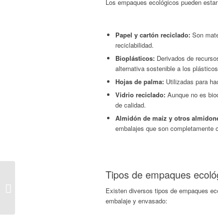
Los empaques ecológicos pueden estar 
Papel y cartón reciclado:
Son mater
reciclabilidad.
Bioplásticos:
Derivados de recursos
alternativa sostenible a los plástic
Hojas de palma:
Utilizadas para ha
Vidrio reciclado:
Aunque no es biode
de calidad.
Almidón de maíz y otros almidone
embalajes que son completamente 
Tipos de empaques ecoló
Novedades sostenibles:
Últimas noticias en el
Existen diversos tipos de empaques eco
mundo de los
embalaje y envasado:
desechables eco...