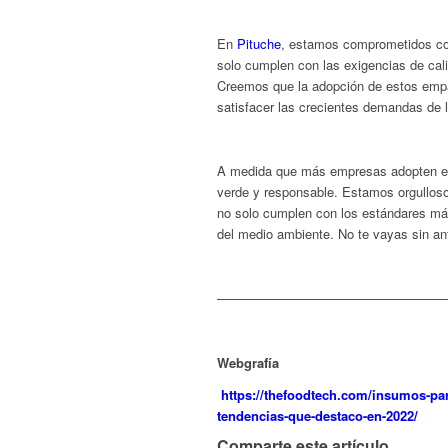
En
Pituche
, estamos comprometidos con
solo cumplen con las exigencias de cal
Creemos que la adopción de estos empaq
satisfacer las crecientes demandas de
A medida que más empresas adopten es
verde y responsable. Estamos orgulloso
no solo cumplen con los estándares más
del medio ambiente. No te vayas sin an
——————————————————
Webgrafía
https://thefoodtech.com/insumos-p
tendencias-que-destaco-en-2022/
Comparte este artículo