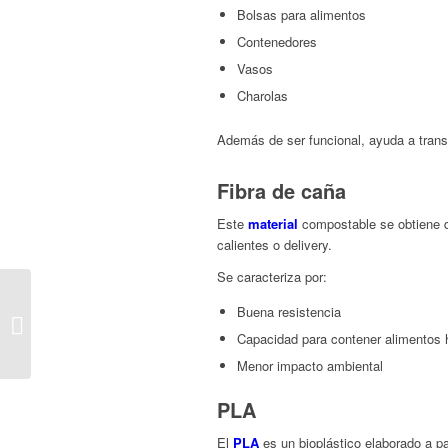
Bolsas para alimentos
Contenedores
Vasos
Charolas
Además de ser funcional, ayuda a tran
Fibra de caña
Este
material
compostable se obtiene d
calientes o delivery.
Se caracteriza por:
¿Cuántos mililitros son
Buena resistencia
16 onzas? Guía
práctica para negocios
Capacidad para contener alimentos
de bebida...
Menor impacto ambiental
PLA
El
PLA
es un bioplástico elaborado a pa