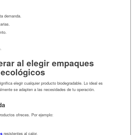
lta demanda.
arias.
nto.
.
rar al elegir empaques
ecológicos
nifica elegir cualquier producto biodegradable. Lo ideal es
lmente se adapten a las necesidades de tu operación.
da
productos ofreces. Por ejemplo:
es
resistentes al calor.