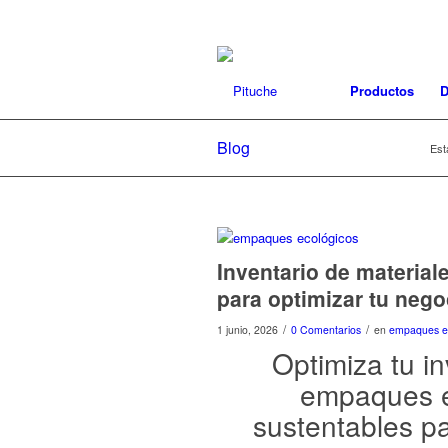
Productos
D
Blog
Est
Inventario de materia
para optimizar tu nego
/
/
1 junio, 2026
0 Comentarios
en
empaques ec
Optimiza tu i
empaques e
sustentables p