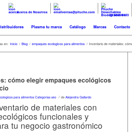
Acerca de Nosotros
ventas@pituche.com
33 3666 0193
istribuidores
Plasma tu marca
Catálogo
Marcas
Contacto
as en:
Inicio
/
Blog
/
empaques ecologicos para alimentos
/
Inventario de materiales: cómo
les: cómo elegir empaques ecológicos
cio
/
ologicos para alimentos
Categorias seo
de
Alejandra Gallardo
nventario de materiales con
cológicos funcionales y
ara tu negocio gastronómico