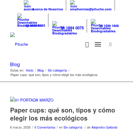
Acerca de Nosotros
ventas@pituche.com
33 3666 0193
33 1599 1808
33 1894 0075
Blog
Estas en:
Inicio
/
Blog
/
Sin categoría
/
Paper cups: qué son, tipos y cómo elegir los más ecológicos
Paper cups: qué son, tipos y cómo
elegir los más ecológicos
/
/
/
6 marzo, 2026
0 Comentarios
en
Sin categoría
de
Alejandra Gallardo