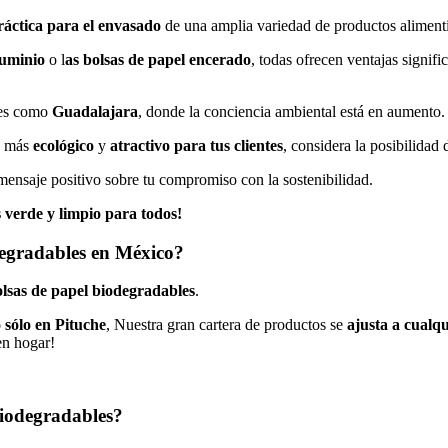
práctica para el envasado
de una amplia variedad de productos alimenti
luminio
o l
as bolsas de papel encerado
, todas ofrecen ventajas signif
des como
Guadalajara
, donde la conciencia ambiental está en aumento.
ea más
ecológico
y
atractivo para tus clientes
, considera la posibilidad d
mensaje positivo sobre tu compromiso con la sostenibilidad.
 verde y limpio para todos!
egradables en México?
lsas de papel biodegradables
.
 sólo en Pituche
, Nuestra gran cartera de productos se
ajusta a cualqu
en hogar!
biodegradables?