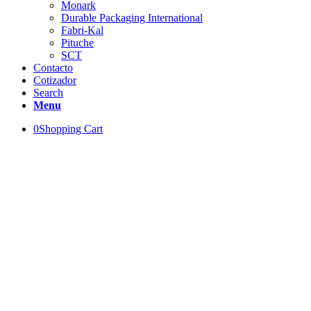
Monark
Durable Packaging International
Fabri-Kal
Pituche
SCT
Contacto
Cotizador
Search
Menu
0
Shopping Cart
Bolsas de Papel