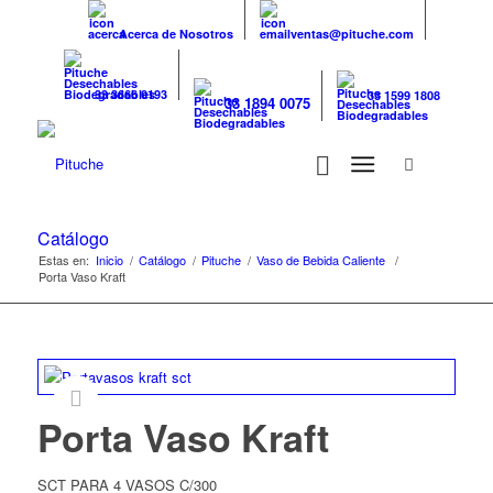
Acerca de Nosotros
ventas@pituche.com
33 3666 0193
33 1599 1808
33 1894 0075
Catálogo
Estas en:
Inicio
/
Catálogo
/
Pituche
/
Vaso de Bebida Caliente
/
Porta Vaso Kraft
Porta Vaso Kraft
SCT PARA 4 VASOS C/300