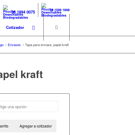
33 1599 1808
33 1894 0075
Cotizador
ogo
/
Envases
/
Tapa para envase, papel kraft
pel kraft
arrito
Agregar a cotizador