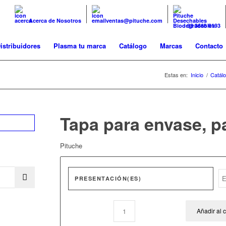
Acerca de Nosotros
ventas@pituche.com
33 3666 0193
istribuidores
Plasma tu marca
Catálogo
Marcas
Contacto
Estas en:
Inicio
/
Catál
Tapa para envase, pa
Pituche
PRESENTACIÓN(ES)
Añadir al c