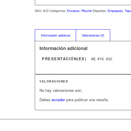
SKU:
N/D
Categorías:
Envases
,
Pituche
Etiquetas:
Empaques
,
Tap
Información adicional
Valoraciones (0)
Información adicional
PRESENTACIÓN(ES)
#8, #16, #32
VALORACIONES
No hay valoraciones aún.
Debes
acceder
para publicar una reseña.