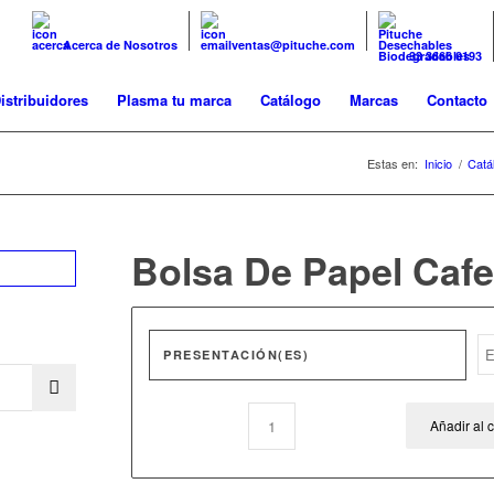
Acerca de Nosotros
ventas@pituche.com
33 3666 0193
istribuidores
Plasma tu marca
Catálogo
Marcas
Contacto
Estas en:
Inicio
/
Catá
Bolsa De Papel Cafe
PRESENTACIÓN(ES)
Añadir al c