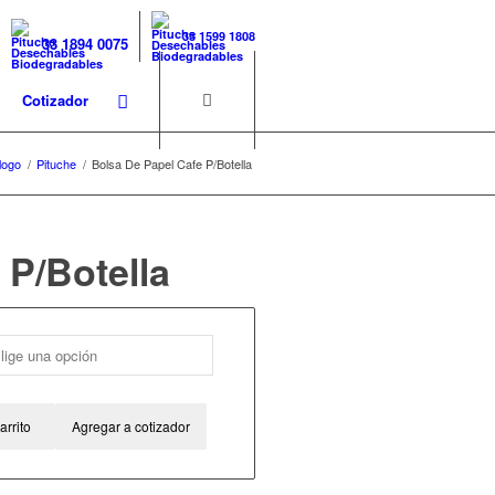
33 1599 1808
33 1894 0075
Cotizador
logo
/
Pituche
/
Bolsa De Papel Cafe P/Botella
 P/Botella
arrito
Agregar a cotizador