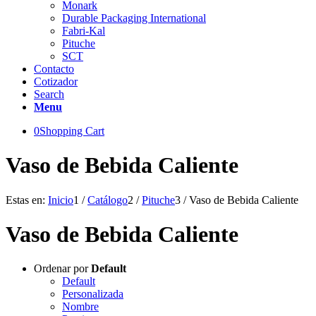
Monark
Durable Packaging International
Fabri-Kal
Pituche
SCT
Contacto
Cotizador
Search
Menu
0
Shopping Cart
Vaso de Bebida Caliente
Estas en:
Inicio
1
/
Catálogo
2
/
Pituche
3
/
Vaso de Bebida Caliente
Vaso de Bebida Caliente
Ordenar por
Default
Default
Personalizada
Nombre