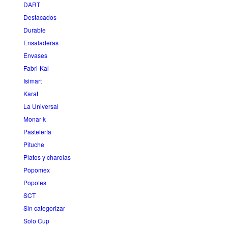
DART
Destacados
Durable
Ensaladeras
Envases
Fabri-Kal
Isimart
Karat
La Universal
Monar k
Pastelería
Pituche
Platos y charolas
Popomex
Popotes
SCT
Sin categorizar
Solo Cup