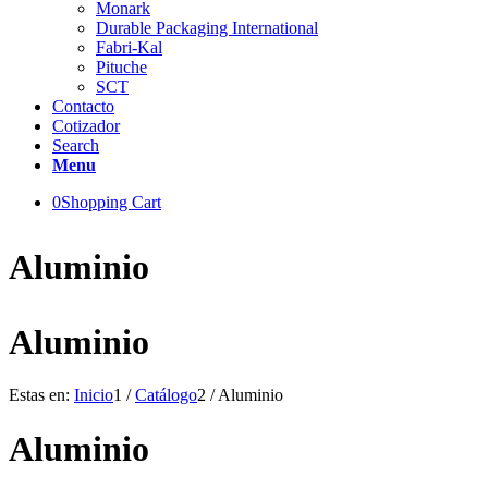
Monark
Durable Packaging International
Fabri-Kal
Pituche
SCT
Contacto
Cotizador
Search
Menu
0
Shopping Cart
Aluminio
Aluminio
Estas en:
Inicio
1
/
Catálogo
2
/
Aluminio
Aluminio