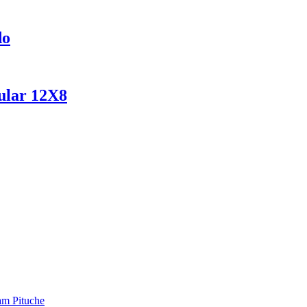
do
ular 12X8