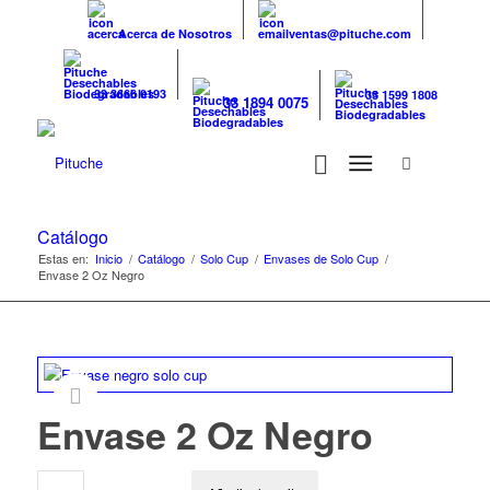
Acerca de Nosotros
ventas@pituche.com
33 3666 0193
33 1599 1808
33 1894 0075
Catálogo
Estas en:
Inicio
/
Catálogo
/
Solo Cup
/
Envases de Solo Cup
/
Envase 2 Oz Negro
Envase 2 Oz Negro