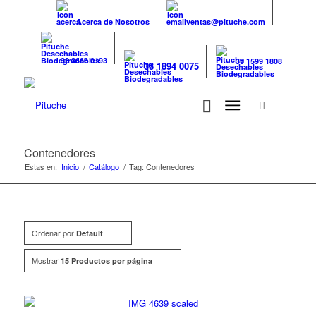
Acerca de Nosotros
ventas@pituche.com
33 3666 0193
33 1599 1808
33 1894 0075
Contenedores
Estas en:
Inicio
/
Catálogo
/
Tag: Contenedores
Ordenar por
Default
Mostrar
15 Productos por página