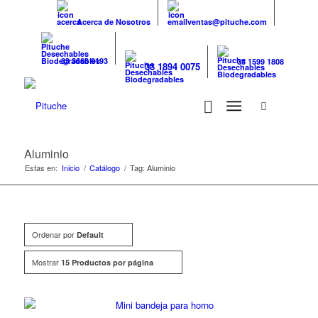
Acerca de Nosotros
ventas@pituche.com
33 3666 0193
33 1599 1808
33 1894 0075
Aluminio
Estas en:
Inicio
/
Catálogo
/
Tag: Aluminio
Ordenar por
Default
Mostrar
15 Productos por página