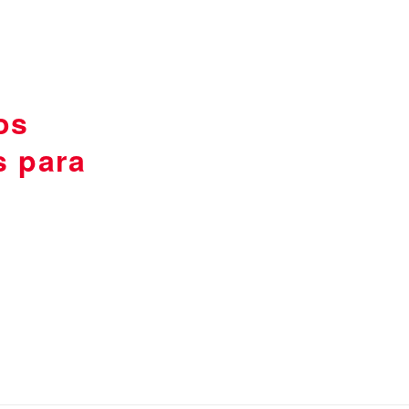
os
s para