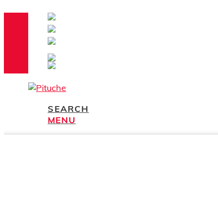
Acerca de Nosotros
ventas@pituche.com
33 3666 0193
33
33 1599 1808
SEARCH
MENU