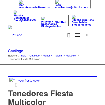
Acerca de Nosotros
ventas@pituche.com
33 3666 0193
33 1599 1808
33 1894 0075
Catálogo
Estas en:
Inicio
/
Catálogo
/
Monar k
/
Monar K Multicolor
/
Tenedores Fiesta Multicolor
Tenedores Fiesta
Multicolor