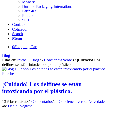
Monark
Durable Packaging International
Fabri-Kal
Pituche
SCT
Contacto
Cotizador
Search
Menu
0
Shopping Cart
Blog
Estas en:
Inicio
1
/
Blog
2
/
Conciencia verde
3
/
¡Cuidado! Los
delfines se están intoxicando por el plástico.
¡Cuidado! Los delfines se están
intoxicando por el plástico.
13 febrero, 2023
/
0 Comentarios
/
en
Conciencia verde
,
Novedades
/
de
Daniel Negrete