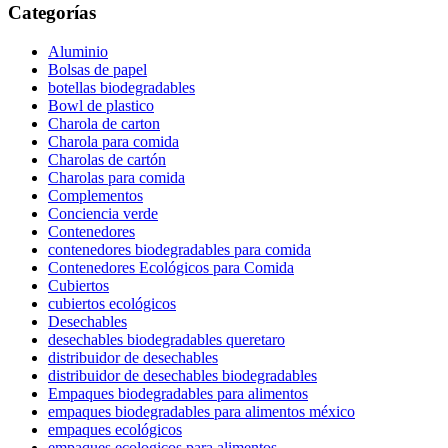
Categorías
Aluminio
Bolsas de papel
botellas biodegradables
Bowl de plastico
Charola de carton
Charola para comida
Charolas de cartón
Charolas para comida
Complementos
Conciencia verde
Contenedores
contenedores biodegradables para comida
Contenedores Ecológicos para Comida
Cubiertos
cubiertos ecológicos
Desechables
desechables biodegradables queretaro
distribuidor de desechables
distribuidor de desechables biodegradables
Empaques biodegradables para alimentos
empaques biodegradables para alimentos méxico
empaques ecológicos
empaques ecologicos para alimentos