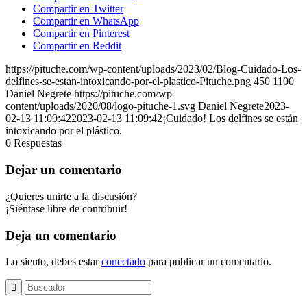
Compartir en Twitter
Compartir en WhatsApp
Compartir en Pinterest
Compartir en Reddit
https://pituche.com/wp-content/uploads/2023/02/Blog-Cuidado-Los-
delfines-se-estan-intoxicando-por-el-plastico-Pituche.png
450
1100
Daniel Negrete
https://pituche.com/wp-
content/uploads/2020/08/logo-pituche-1.svg
Daniel Negrete
2023-
02-13 11:09:42
2023-02-13 11:09:42
¡Cuidado! Los delfines se están
intoxicando por el plástico.
0
Respuestas
Dejar un comentario
¿Quieres unirte a la discusión?
¡Siéntase libre de contribuir!
Deja un comentario
Lo siento, debes estar
conectado
para publicar un comentario.