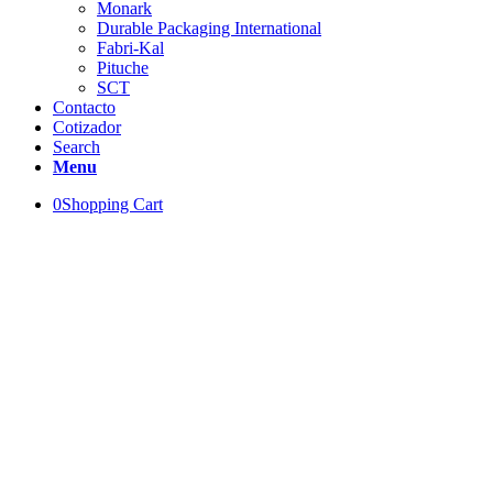
Monark
Durable Packaging International
Fabri-Kal
Pituche
SCT
Contacto
Cotizador
Search
Menu
0
Shopping Cart
Vasos Biodegradables