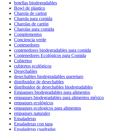
botellas biodegradables
Bowl de plastico
Charola de carton
Charola para comida
Charolas de cartón
Charolas para comida
Complementos
Conciencia verde
Contenedores
contenedores biodegradables para comida
Contenedores Ecológicos para Comida
Cubiertos
cubiertos ecológicos
Desechables
desechables biodegradables queretaro
distribuidor de desechables
distribuidor de desechables biodegradables
Empaques biodegradables para alimentos
empaques biodegradables para alimentos méxico
empaques ecológicos
empaques ecologicos para alimentos
empaques naturales
Ensaladeras
Ensaladeras con tapa
Ensaladeras cuadradas