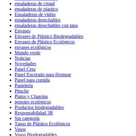
ensaladeras de cristal
ensaladeras de plastico
Ensaladeras de vidrio
ensaladeras desechables
ensaladeras desechables con tapa
Envases
Envases de Plástico Biodegradables
Envases de Plástico Ecológicos
envases ecológicos
Mundo verde
Noticias
Novedades
Papel Cera
Papel Encerado para Hornear
Papel para comida
Pastelería
Pituche
Platos y Charolas
popotes ecológicos
Productos biodegradables
Responsabilidad 3R
Sin categoría
Tapas de Plástico Ecológicos
Vasos
Vasos Biodegradables