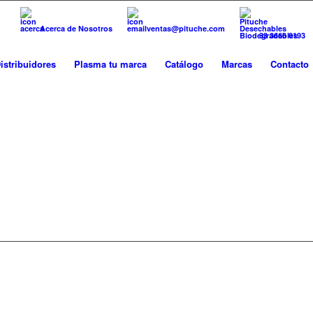
Acerca de Nosotros
ventas@pituche.com
33 3666 0193
istribuidores
Plasma tu marca
Catálogo
Marcas
Contacto
PLÁSTICO