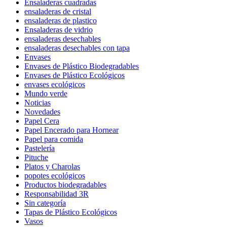
Ensaladeras cuadradas
ensaladeras de cristal
ensaladeras de plastico
Ensaladeras de vidrio
ensaladeras desechables
ensaladeras desechables con tapa
Envases
Envases de Plástico Biodegradables
Envases de Plástico Ecológicos
envases ecológicos
Mundo verde
Noticias
Novedades
Papel Cera
Papel Encerado para Hornear
Papel para comida
Pastelería
Pituche
Platos y Charolas
popotes ecológicos
Productos biodegradables
Responsabilidad 3R
Sin categoría
Tapas de Plástico Ecológicos
Vasos