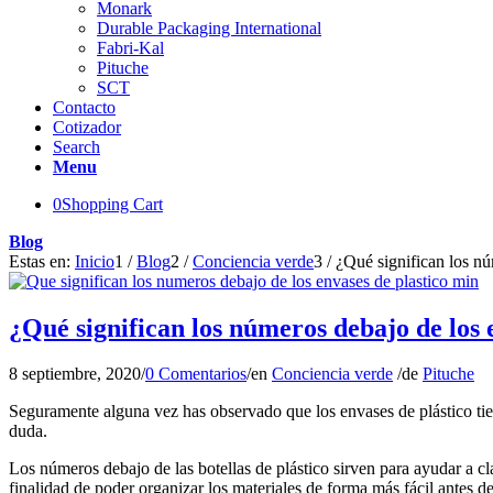
Monark
Durable Packaging International
Fabri-Kal
Pituche
SCT
Contacto
Cotizador
Search
Menu
0
Shopping Cart
Blog
Estas en:
Inicio
1
/
Blog
2
/
Conciencia verde
3
/
¿Qué significan los nú
¿Qué significan los números debajo de los 
8 septiembre, 2020
/
0 Comentarios
/
en
Conciencia verde
/
de
Pituche
Seguramente alguna vez has observado que los envases de plástico tiene
duda.
Los números debajo de las botellas de plástico sirven para ayudar a cla
finalidad de poder organizar los materiales de forma más fácil antes de 