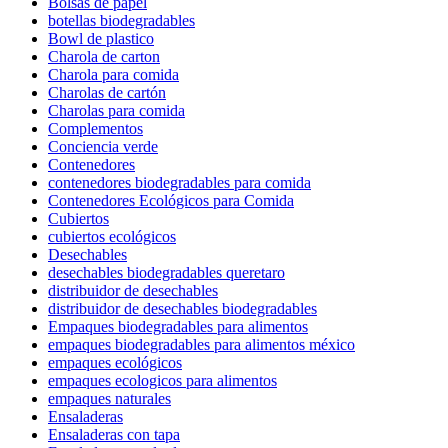
Bolsas de papel
botellas biodegradables
Bowl de plastico
Charola de carton
Charola para comida
Charolas de cartón
Charolas para comida
Complementos
Conciencia verde
Contenedores
contenedores biodegradables para comida
Contenedores Ecológicos para Comida
Cubiertos
cubiertos ecológicos
Desechables
desechables biodegradables queretaro
distribuidor de desechables
distribuidor de desechables biodegradables
Empaques biodegradables para alimentos
empaques biodegradables para alimentos méxico
empaques ecológicos
empaques ecologicos para alimentos
empaques naturales
Ensaladeras
Ensaladeras con tapa