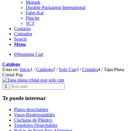
Monark
Durable Packaging International
Fabri-Kal
Pituche
SCT
Contacto
Cotizador
Search
Menu
0
Shopping Cart
Catálogo
Estas en:
Inicio
1
/
Catálogo
2
/
Solo Cup
3
/
Cristales
4
/
Tapa Plana
Cristal Pop
Te puede interesar
Platos desechables
Vasos Biodegradables
Cucharas de Plástico
Tenedores Desechables
Bolsas de Papel Para Alimentos