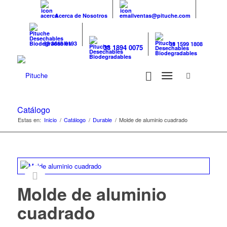
Acerca de Nosotros
ventas@pituche.com
33 3666 0193
33 1599 1808
33 1894 0075
Catálogo
Estas en:
Inicio
/
Catálogo
/
Durable
/
Molde de aluminio cuadrado
Molde de aluminio
cuadrado