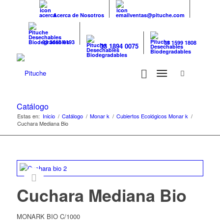
Acerca de Nosotros
ventas@pituche.com
33 3666 0193
33 1599 1808
33 1894 0075
Catálogo
Estas en:
Inicio
/
Catálogo
/
Monar k
/
Cubiertos Ecológicos Monar k
/
Cuchara Mediana Bio
Cuchara Mediana Bio
MONARK BIO C/1000