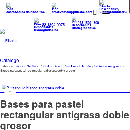
Acerca de Nosotros
ventas@pituche.com
33 3666 0193
33 1599 1808
33 1894 0075
Catálogo
Estas en:
Inicio
/
Catálogo
/
SCT
/
Bases Para Pastel Rectángulo Blanco Antigrasa
/
Bases para pastel rectangular antigrasa doble grosor
Bases para pastel
rectangular antigrasa doble
grosor