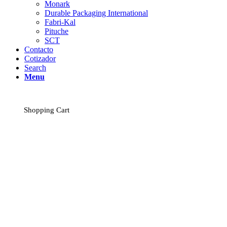
Monark
Durable Packaging International
Fabri-Kal
Pituche
SCT
Contacto
Cotizador
Search
Menu
Shopping Cart
Envases de Plástico
Biodegradables