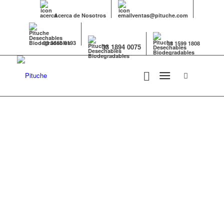
Acerca de Nosotros
ventas@pituche.com
33 3666 0193
33 1599 1808
33 1894 0075
EMPAQUES PARA
PASTELES