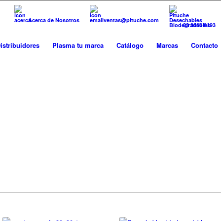
Acerca de Nosotros
ventas@pituche.com
33 3666 0193
istribuidores
Plasma tu marca
Catálogo
Marcas
Contacto
LES BIODEGRADABLE
O