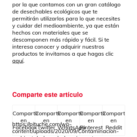
por la que contamos con un gran catálogo
de desechables ecológicos que te
permitirán utilizarlos para lo que necesites
y cuidar del medioambiente, ya que están
hechos con materiales que se
descomponen más rápido y fácil. Si te
interesa conocer y adquirir nuestros
productos te invitamos a que hagas clic
aquí
.
Comparte este artículo
Compartir
Compartir
Compartir
Compartir
Compartir
en
en
en
en
en
https://pituche.com/wp-
Facebook
Twitter
WhatsApp
Pinterest
Reddit
content/uploads/2020/09/Contaminacion-