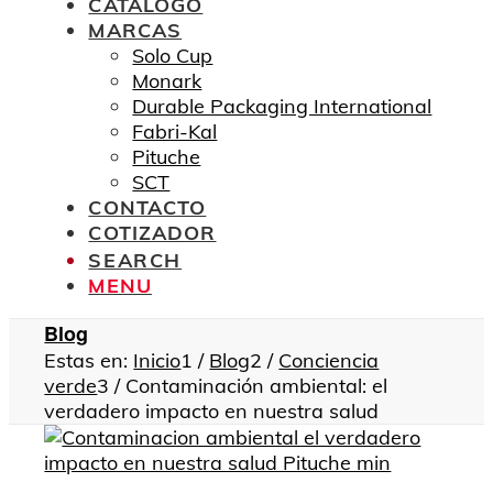
CATÁLOGO
MARCAS
Solo Cup
Monark
Durable Packaging International
Fabri-Kal
Pituche
SCT
CONTACTO
COTIZADOR
SEARCH
MENU
Blog
Estas en:
Inicio
1
/
Blog
2
/
Conciencia
verde
3
/
Contaminación ambiental: el
verdadero impacto en nuestra salud